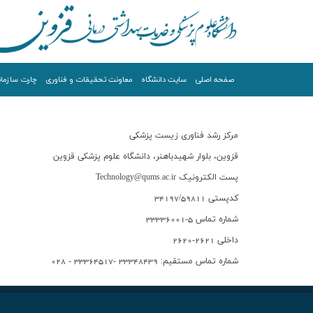
صفحه اصلي
سایت دانشگاه
معاونت تحقیقات و فناوری
چارت سازما
مرکز رشد فناوری زیست پزشکی
قزوین، بلوار شهیدباهنر، دانشگاه علوم پزشکی قزوین
پست الکترونیک Technology@qums.ac.ir
کدپستی 34197/59811
شماره تماس 5-33336001
داخلی 2621-2620
شماره تماس مستقیم: 33348439 -33364517 - 028